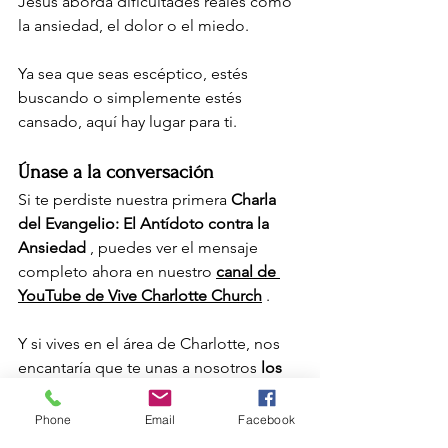
Jesús aborda dificultades reales como 
la ansiedad, el dolor o el miedo.
Ya sea que seas escéptico, estés 
buscando o simplemente estés 
cansado, aquí hay lugar para ti.
Únase a la conversación
Si te perdiste nuestra primera
Charla 
del Evangelio: El Antídoto contra la 
Ansiedad
, puedes ver el mensaje 
completo ahora en nuestro
canal de 
YouTube de Vive Charlotte Church
.
Y si vives en el área de Charlotte, nos 
encantaría que te unas a nosotros
los 
domingos a las 10:30 a. m.
mientras 
continuamos caminando a través del 
Phone
Email
Facebook
Evangelio de Juan, una historia de luz 